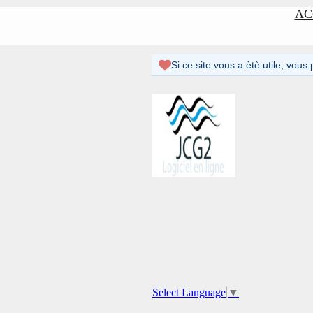
AC
Select Language
▼