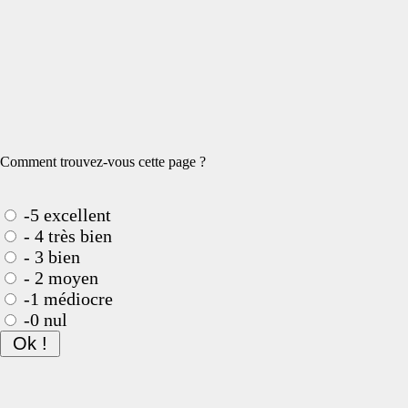
Comment trouvez-vous cette page ?
-5 excellent
- 4 très bien
- 3 bien
- 2 moyen
-1 médiocre
-0 nul