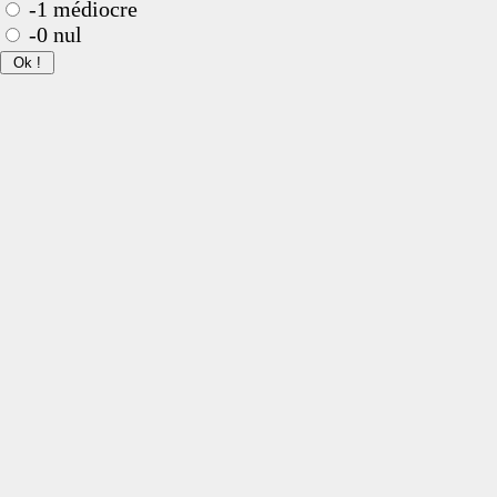
-1 médiocre
-0 nul