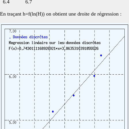
6.4 6.7
En traçant h=f(ln(H)) on obtient une droite de régression :