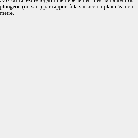
3.87 où Ln est le logarithme néperien et H est la hauteur du
plongeon (ou saut) par rapport à la surface du plan d'eau en
mètre.