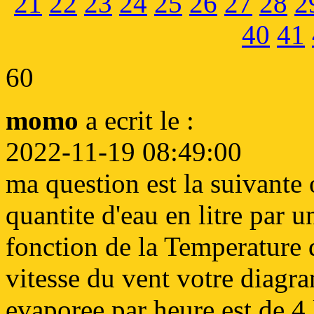
21
22
23
24
25
26
27
28
2
40
41
60
momo
a ecrit le :
2022-11-19 08:49:00
ma question est la suivante
quantite d'eau en litre par u
fonction de la Temperature de
vitesse du vent votre diagr
evaporee par heure est de 4 