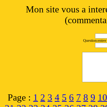
Mon site vous a inter
(commentai
Question:entrer 
Page :
1
2
3
4
5
6
7
8
9
1