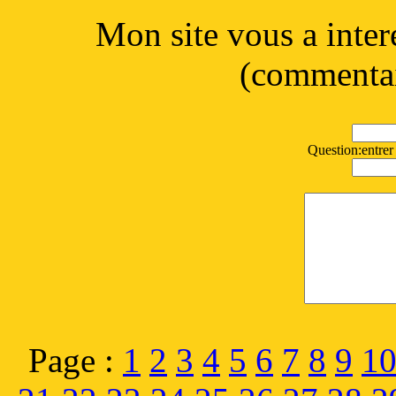
Mon site vous a inter
(commentai
Question:entrer 
Page :
1
2
3
4
5
6
7
8
9
1