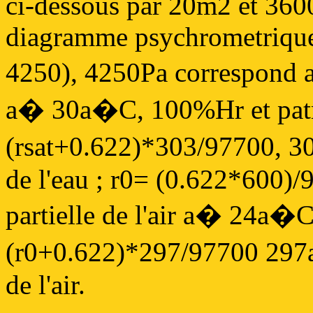
ci-dessous par 20m2 et 360
diagramme psychrometrique
4250), 4250Pa correspond a
a� 30a�C, 100%Hr et pat
(rsat+0.622)*303/97700, 
de l'eau ; r0= (0.622*600)/
partielle de l'air a� 24a
(r0+0.622)*297/97700 29
de l'air.