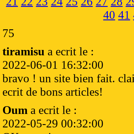
21
22
23
24
25
26
27
28
2
40
41
75
tiramisu
a ecrit le :
2022-06-01 16:32:00
bravo ! un site bien fait. cl
ecrit de bons articles!
Oum
a ecrit le :
2022-05-29 00:32:00