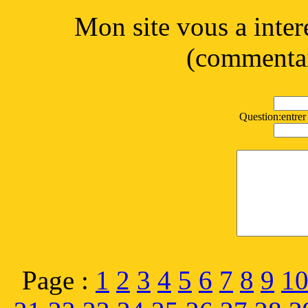
Mon site vous a inter
(commentai
Question:entrer 
Page :
1
2
3
4
5
6
7
8
9
1