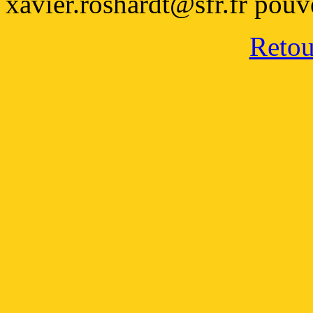
xavier.roshardt@sfr.fr pouv
Retour