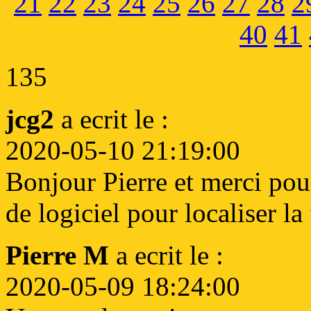
21
22
23
24
25
26
27
28
2
40
41
135
jcg2
a ecrit le :
2020-05-10 21:19:00
Bonjour Pierre et merci pou
de logiciel pour localiser la 
Pierre M
a ecrit le :
2020-05-09 18:24:00