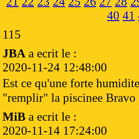
21
22
23
24
25
26
27
28
2
40
41
115
JBA
a ecrit le :
2020-11-24 12:48:00
Est ce qu'une forte humidite
"remplir" la piscinee Bravo 
MiB
a ecrit le :
2020-11-14 17:24:00