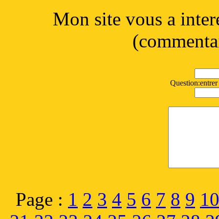
Mon site vous a inter
(commentai
Question:entrer 
Page :
1
2
3
4
5
6
7
8
9
1