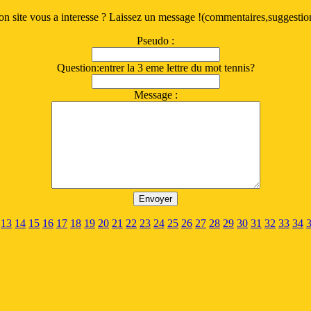
n site vous a interesse ? Laissez un message !(commentaires,suggestio
Pseudo :
Question:entrer la 3 eme lettre du mot tennis?
Message :
13
14
15
16
17
18
19
20
21
22
23
24
25
26
27
28
29
30
31
32
33
34