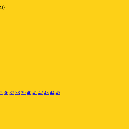
ns)
35
36
37
38
39
40
41
42
43
44
45