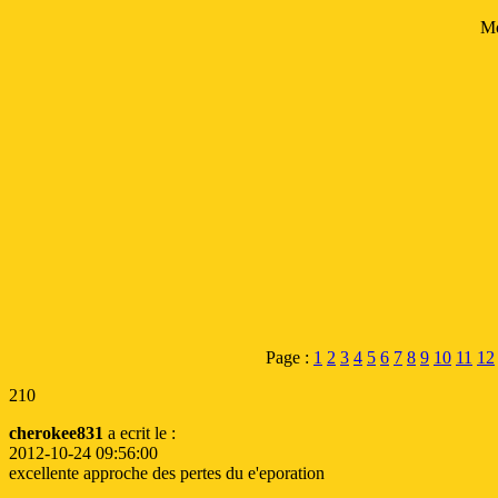
Mo
Page :
1
2
3
4
5
6
7
8
9
10
11
12
210
cherokee831
a ecrit le :
2012-10-24 09:56:00
excellente approche des pertes du e'eporation