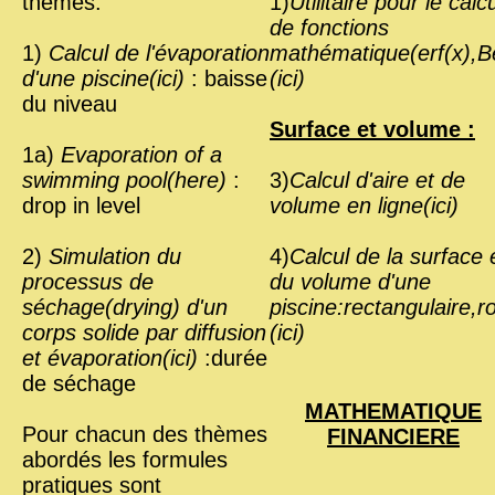
thèmes:
1)
Utilitaire pour le calc
de fonctions
1)
Calcul de l'évaporation
mathématique(erf(x),Be
d'une piscine(ici)
: baisse
(ici)
du niveau
Surface et volume :
1a)
Evaporation of a
swimming pool(here)
:
3)
Calcul d'aire et de
drop in level
volume en ligne(ici)
2)
Simulation du
4)
Calcul de la surface 
processus de
du volume d'une
séchage(drying) d'un
piscine:rectangulaire,r
corps solide par diffusion
(ici)
et évaporation(ici)
:durée
de séchage
MATHEMATIQUE
Pour chacun des thèmes
FINANCIERE
abordés les formules
pratiques sont