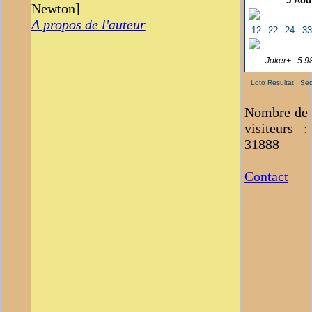
5 Aoû
Newton]
A propos de l'auteur
12
22
24
3
Joker+ :
5 9
Loto Resultat : Se
Nombre de
visiteurs :
31888
Contact