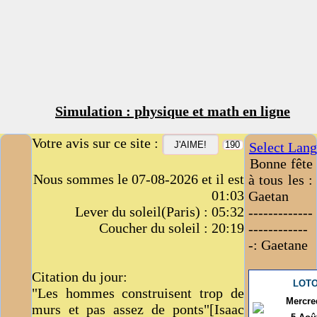
Simulation : physique et math en ligne
Votre avis sur ce site :
Select Lan
Bonne fête
Nous sommes le 07-08-2026 et il est
à tous les :
01:03
Gaetan
Lever du soleil(Paris) : 05:32
-------------
Coucher du soleil : 20:19
------------
-: Gaetane
Citation du jour:
LOT
"Les hommes construisent trop de
Mercre
murs et pas assez de ponts"[Isaac