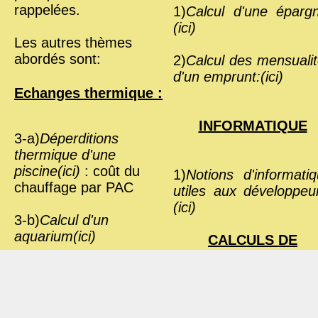
rappelées.
1)
Calcul d'une éparg
(ici)
Les autres thèmes
abordés sont:
2)
Calcul des mensuali
d'un emprunt:(ici)
Echanges thermique :
INFORMATIQUE
3-a)
Déperditions
thermique d'une
piscine(ici)
: coût du
1)
Notions d'informati
chauffage par PAC
utiles aux développeu
(ici)
3-b)
Calcul d'un
aquarium(ici)
CALCULS DE
MORPHOLOGIE ,
4)
Calcul de la résistance
MENSURATIONS ,
globale et du coefficient
TAILLE
de transmission
VESTIMENTAIRE
thermique U d'une